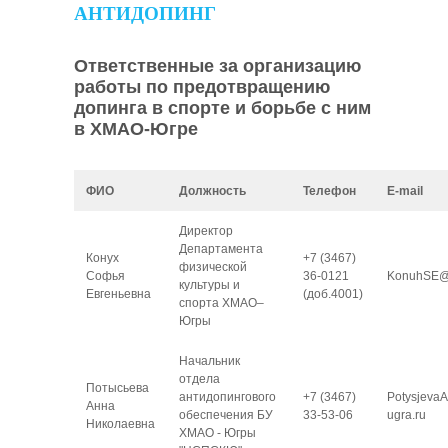
АНТИДОПИНГ
Ответственные за организацию
работы по предотвращению
допинга в спорте и борьбе с ним
в ХМАО-Югре
ФИО
Должность
Телефон
E-mail
Директор
Департамента
Конух
+7 (3467)
физической
Софья
36-0121
KonuhSE@
культуры и
Евгеньевна
(доб.4001)
спорта ХМАО–
Югры
Начальник
отдела
Потысьева
антидопингового
+7 (3467)
Potysjeva
Анна
обеспечения БУ
33-53-06
ugra.ru
Николаевна
ХМАО - Югры