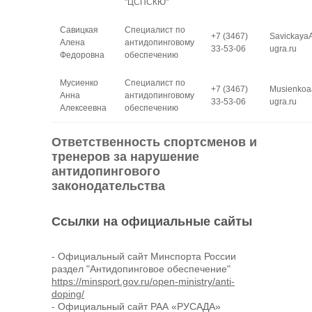
"ЦСПСКЮ"
Савицкая
Специалист по
+7 (3467)
Savickaya
Алена
антидопинговому
33-53-06
ugra.ru
Федоровна
обеспечению
Мусиенко
Специалист по
+7 (3467)
Musienko
Анна
антидопинговому
33-53-06
ugra.ru
Алексеевна
обеспечению
Ответственность спортсменов и
тренеров за нарушение
антидопингового
законодательства
Ссылки на официальные сайты
- Официальный сайт Минспорта России
раздел "Антидопинговое обеспечение"
https://minsport.gov.ru/open-ministry/anti-
doping/
- Официальный сайт РАА «РУСАДА»