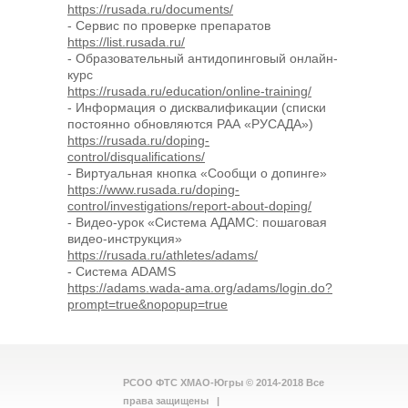
https://rusada.ru/documents/
- Сервис по проверке препаратов
https://list.rusada.ru/
- Образовательный антидопинговый онлайн-
курс
https://rusada.ru/education/online-training/
- Информация о дисквалификации (списки
постоянно обновляются РАА «РУСАДА»)
https://rusada.ru/doping-
control/disqualifications/
- Виртуальная кнопка «Сообщи о допинге»
https://www.rusada.ru/doping-
control/investigations/report-about-doping/
- Видео-урок «Система АДАМС: пошаговая
видео-инструкция»
https://rusada.ru/athletes/adams/
- Система ADAMS
https://adams.wada-ama.org/adams/login.do?
prompt=true&nopopup=true
РСОО ФТС ХМАО-Югры © 2014-2018 Все
права защищены |