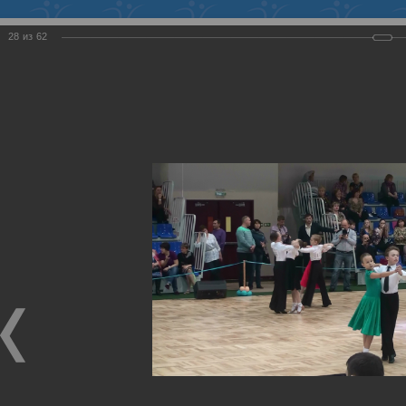
Войти
28
из
62
ФЕДЕРАЦИЯ
ТАНЦЕВАЛЬНОГО СПОРТА
ХМАО-ЮГРЫ
Региональная спортивная общественная организация
Член Всероссийской федерации танцевального спорта и
акробатического рок-н-ролла
Главная
>
Галерея
>
16.03.2014 "Весенняя
мозаика", г. Стрежевой