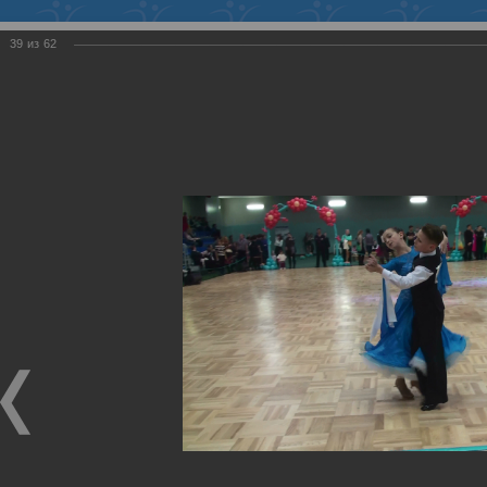
Войти
39
из
62
ФЕДЕРАЦИЯ
ТАНЦЕВАЛЬНОГО СПОРТА
ХМАО-ЮГРЫ
Региональная спортивная общественная организация
Член Всероссийской федерации танцевального спорта и
акробатического рок-н-ролла
Главная
>
Галерея
>
16.03.2014 "Весенняя
мозаика", г. Стрежевой