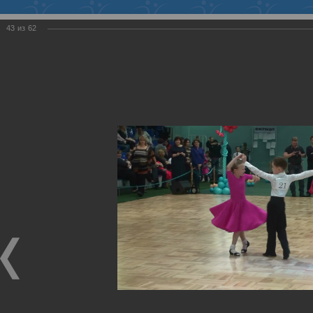
Войти
43
из
62
ФЕДЕРАЦИЯ
ТАНЦЕВАЛЬНОГО СПОРТА
ХМАО-ЮГРЫ
Региональная спортивная общественная организация
Член Всероссийской федерации танцевального спорта и
акробатического рок-н-ролла
Главная
>
Галерея
>
16.03.2014 "Весенняя
мозаика", г. Стрежевой